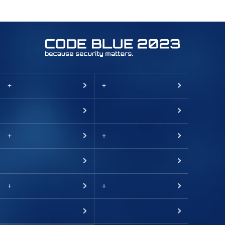
+
+
+
+
+
+