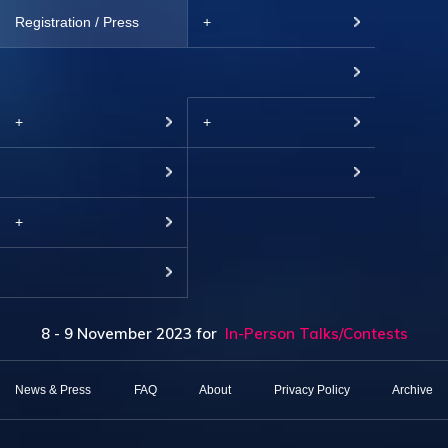
Registration / Press
+
+
+
+
8 - 9 November 2023
for
In-Person Talks/Contests
News & Press
FAQ
About
Privacy Policy
Archive