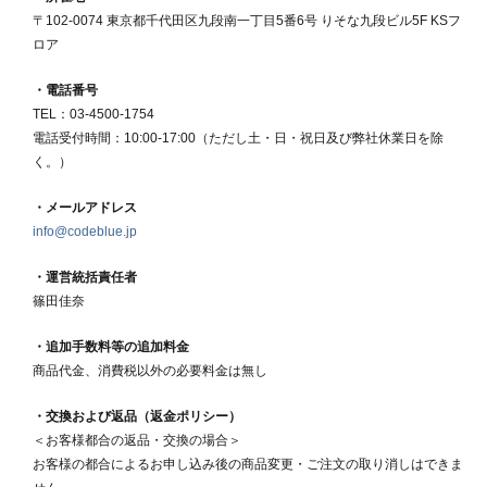
〒102-0074 東京都千代田区九段南一丁目5番6号 りそな九段ビル5F KSフ
ロア
・電話番号
de_nav.php
TEL：03-4500-1754
電話受付時間：10:00-17:00（ただし土・日・祝日及び弊社休業日を除
く。）
de_nav.php
・メールアドレス
info@codeblue.jp
・運営統括責任者
篠田佳奈
・追加手数料等の追加料金
商品代金、消費税以外の必要料金は無し
・交換および返品（返金ポリシー）
＜お客様都合の返品・交換の場合＞
お客様の都合によるお申し込み後の商品変更・ご注文の取り消しはできま