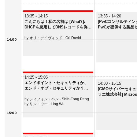
13:35 - 14:15
13:35 - 14:20
こんにちは！私の名前は [What?]:
[PwCコンサルティン
DHCPを悪用してDNSレコードを偽装
PwCが提供する製品
する
ストの流れと実施ポ
by オリ・デイヴィッド - Ori David
14:00
14:25 - 15:05
エンドポイント・セキュリティか、
14:30 - 15:15
エンド・オブ・セキュリティか？
[GMOサイバーセキュ
Trend Micro Apex Oneの攻略
ラエ株式会社] Microso
by シィフォン・ペン - Shih-Fong Peng
WebAppにおけるSandb
by リン・ウー - Ling Wu
15:00