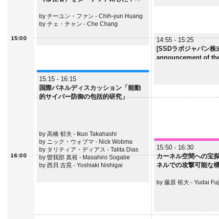
の情報作戦
by チーユン・ファン - Chih-yun Huang
by チェ・チャン - Che Chang
15:00
14:55 - 15:25
[SSDラボジャパン株式
announcement of the
"SSD Labs Japan"​
15:15 - 16:15
国際パネルディスカッション「能動
的サイバー防御の包括的研究」
by 高橋 郁夫 - Ikuo Takahashi
by ニック・ウォブマ - Nick Wobma
15:50 - 16:30
by タリティア・ディアス - Talita Dias
16:00
カーネル空間への宝探し
by 曽我部 真裕 - Masahiro Sogabe
ネルでの攻撃可能な
by 西貝 吉晃 - Yoshiaki Nishigai
by 藤原 裕大 - Yudai Fuj