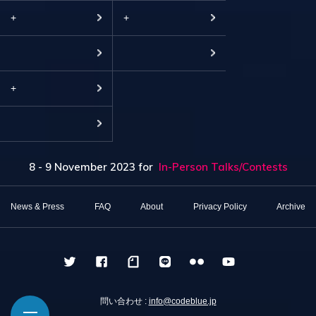
+
+
+
8 - 9 November 2023
for
In-Person Talks/Contests
News & Press
FAQ
About
Privacy Policy
Archive
問い合わせ :
info@codeblue.jp