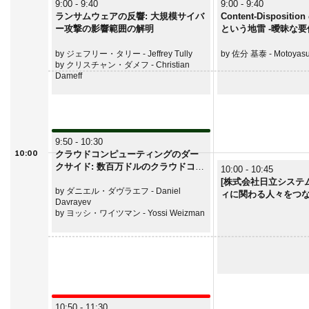
9:00 - 9:40
9:00 - 9:40
ランサムウェアの反響: 大規模サイバ
Content-Disposition
ー攻撃の影響範囲の解明
という地雷 -曖昧な
脆弱性-
by ジェフリー・タリー - Jeffrey Tully
by 佐分 基泰 - Motoyasu
by クリスチャン・ダメフ - Christian
Dameff
9:50 - 10:30
10:00
クラウドコンピューティングのダー
クサイド: 数百万ドルのクラウドコン
10:00 - 10:45
ピューティングを悪用する脅威アク
[株式会社日立システム
ターの手口
by ダニエル・ダヴラエフ - Daniel
ィに関わる人々をつな
Davrayev
by ヨッシ・ワイツマン - Yossi Weizman
10:50 - 11:30