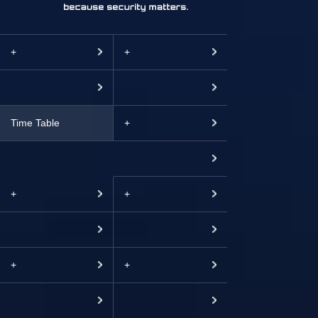
+
+
Time Table
+
+
+
+
+