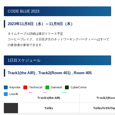
CODE BLUE 2023
2023年11月8日（水）～11月9日（木）
de_nav.php
タイムテーブル詳細は後日リリース予定
コーヒーブレイク、２日目夕方のネットワーキングパーティーへはすべて
の参加者が参加できます。
de_nav.php
1日目スケジュール
Track1(the AIR) , Track2(Room 401) , Room 405
Keynote
Technical
General
CyberCrime
Law&Policy
U25
Bluebox
Community
Track1(the AIR)
Track2(Roo
Talks
Talks/U25/Op
11月8日 タイムテーブル