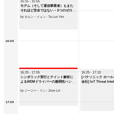
15:15 - 15:55
モデム（そして通信事業者）もまた
それほど安全ではない ｰ 6つのゼロデ
イ脆弱性が1週間で400万台のモデム
by タルン・イェン - Ta-Lun Yen
に
16:00
16:25 - 17:05
16:25 - 17:10
シンボリック実行とテイント解析に
[パナソニック ホー
よるWDMドライバーの脆弱性ハンテ
会社] IoT Threat Intel
ィングの強化
Panasonic ～Journey 
home electronics～​
by ジージー・リン - Zeze Lin
17:00