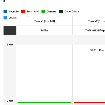
Keynote
Technical
General
CyberCrime
Law&Policy
U25
Bluebox
Community
Track1(the AIR)
Track2(Roo
Talks
Talks/U25/Op
11月9日 タイムテーブル
8:00
08:00 ~ Doo
9:00