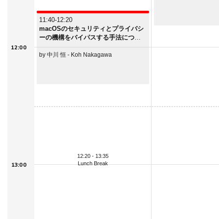
リスク定量化とリス
11:40-12:20
macOSのセキュリティとプライバシ
ーの機構をバイパスする手法につい
て: Gatekeeper から System
12:00
Integrity Protection まで
by 中川 恒 - Koh Nakagawa
12:20 - 13:35
Lunch Break
13:00