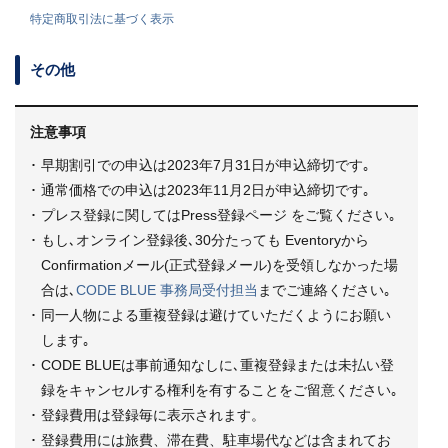
特定商取引法に基づく表示
その他
注意事項
･ 早期割引での申込は2023年7月31日が申込締切です｡
･ 通常価格での申込は2023年11月2日が申込締切です｡
･ プレス登録に関しては
Press登録ページ
をご覧ください｡
･ もし､オンライン登録後､30分たっても Eventoryから
Confirmationメール(正式登録メール)を受領しなかった場
合は､
CODE BLUE 事務局受付担当
までご連絡ください｡
･ 同一人物による重複登録は避けていただくようにお願い
します｡
･ CODE BLUEは事前通知なしに､重複登録または未払い登
録をキャンセルする権利を有することをご留意ください｡
･ 登録費用は登録毎に表示されます。
･ 登録費用には旅費、滞在費、駐車場代などは含まれてお