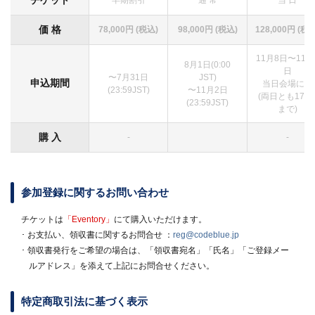
チケット
早期割引
通 常
当 日
価 格
78,000円 (税込)
98,000円 (税込)
128,000円 (税込
11月8日〜11月
8月1日(0:00
de_nav.php
日
〜7月31日
JST)
申込期間
当日会場にて
(23:59JST)
〜11月2日
(両日とも17:3
(23:59JST)
まで)
de_nav.php
購 入
-
-
参加登録に関するお問い合わせ
チケットは
「Eventory」
にて購入いただけます。
･ お支払い、領収書に関するお問合せ ：
reg@codeblue.jp
･ 領収書発行をご希望の場合は、「領収書宛名」「氏名」「ご登録メー
ルアドレス」を添えて上記にお問合せください。
特定商取引法に基づく表示