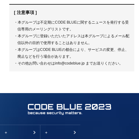
2022.09.22
Press
CODE BLUE 2022 - メイントラックのタイムテーブルを発表！
[ 注意事項 ]
・本グループは不定期にCODE BLUEに関するニュースを発行する受
2022.09.14
Press
信専用のメーリングリストです。
CODE BLUE 2022 -全ての講演について発表！
・本グループに登録いただいたアドレスは本グループによるメール配
信以外の目的で使用することはありません。
2022.09.02
Press
・本グループはCODE BLUEの都合により、サービスの変更、停止、
CODE BLUE 2022 -Hybrid - 本年の講演リスト第一弾を発表「5Gネットワ
廃止などを行う場合があります。
ークセキュリティについて」他
・その他お問い合わせはinfo@codeblue.jp までお送りください。
2022.05.20
Press
CODE BLUE 2022 -Hybrid - 事前参加登録の受付を開始しました、また講
演者も募集しています！（最終締め切り8月15日）
2022.04.06
Press
CODE BLUE 2022 -Hybrid - 2022年10月27日(木)-28日(金)ハイブリッド
(リアル/バーチャル)で開催決定！会場は東京・渋谷パルコのカンファレン
スホール「Dragon Gate」！
+
+