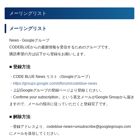
CODE BLUE2023 駐日ウクライナ大使 セルギー・コルスンスキー氏によ
る基調講演が決定！
メーリングリスト
2023.07.19
Press
メーリングリスト
CODE BLUE2023 ミッコ・ヒッポネン氏が基調講演者に決定!。
News - Googleグループ
2023.06.22
Press
CODEBLUEからの最新情報を受信するためのグループです。
CODE BLUE2023 学生スタッフの募集を開始 応募は7月21日(金)まで。
購読希望の方は以下から登録をお願いします。
2023.05.16
Press
■ 登録方法
CODE BLUE2023 事前参加登録を開始しました。また講演者募集も開始、
・CODE BLUE News リスト（Googleグループ）
皆様の応募をお待ちしています！（締切 8月15日）。
・
https://groups.google.com/d/forum/codeblue-news
2023.04.11
Press
・上記Googleグループの登録ページより登録ください。
・Confirme your subscription」という英文メールがGoogle Groupから届き
CODE BLUE2023 2023年11月8日・9日の2日間 赤坂インターシティカン
ファレンス(赤坂インターシティAIR 4F)にて 今年は2019年ぶりリアル限定
ますので、メールの指示に従っていただくと登録完了です。
開催に
■ 解除方法
2022.10.12
Press
・登録アドレスより、codeblue-news+unsubscribe@googlegroups.com
CODE BLUE 2022 - Track2を含めた全プログラムを発表！
にメールを送信してください。