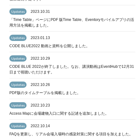
2023.10.31
Updates
「Time Table」ページにPDF 版Time Table、Eventoryモバイルアプリの活
用方法を掲載しました。
de_nav.php
2023.01.13
Updates
CODE BLUE2022 動画と資料を公開しました。
2022.10.29
Updates
de_nav.php
CODE BLUE 2022が終了しました。なお、講演動画はEventHubで12月31
日まで視聴いただけます。
2022.10.26
Updates
PDF版のタイムテーブルを掲載しました。
2022.10.23
Updates
Access Mapに会場建物入口に関する記述を追加しました。
2022.10.14
Updates
FAQを更新し、リアル会場入場時の感染対策に関する項目を加えました。