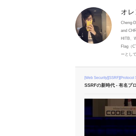
オレ
Cheng
and C
HITB、
Flag（
ーとして
[Web Security][SSRF][Protocol
SSRFの新時代 - 有