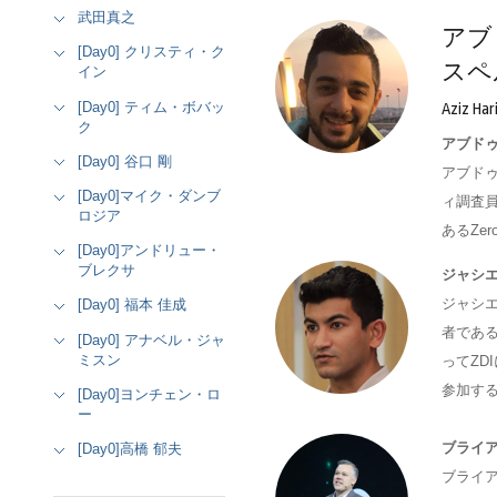
武田真之
アブ
[Day0] クリスティ・ク
スペ
イン
[Day0] ティム・ボバッ
Aziz Hari
ク
アブド
[Day0] 谷口 剛
アブドゥル
[Day0]マイク・ダンブ
ィ調査
ロジア
あるZero D
[Day0]アンドリュー・
ブレクサ
ジャシ
ジャシエ
[Day0] 福本 佳成
者であ
[Day0] アナベル・ジャ
ミスン
ってZD
参加する
[Day0]ヨンチェン・ロ
ー
ブライ
[Day0]高橋 郁夫
ブライ