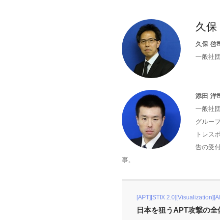
久保 
久保 啓
一般社団
添田 洋
一般社団
グループ
トレス
告の受
事。
[APT][STIX 2.0][Visualization][
日本を狙うAPT攻撃の全体