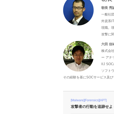
朝長 秀
一般社団
外資系I
現職。
攻撃に関
六田 佳
株式会
ー アナ
IIJ 
ソフト
その経験を基にSOCサービス及
[Malware][Forensics][APT]
攻撃者の行動を追跡せよ 