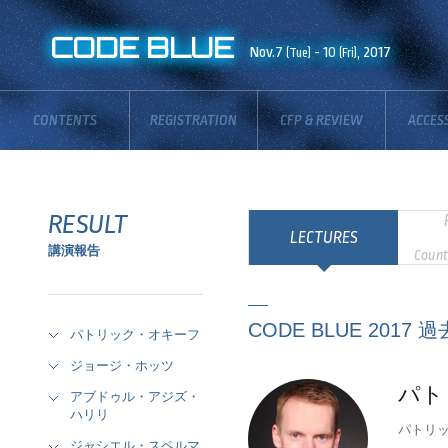
CODE BLUE
Nov.7
- 10
, 2017
(Tue)
(Fri)
CONTENTS
REGISTRATION
CFP & REVIEW
ACCES
BOARD
RESULT
LECTURES
講演報告
Count
CODE BLUE 2017
パトリック・オキーフ
ジョージ・ホッツ
パト
アブドゥル・アジズ・
ハリリ
パトリック
ジャシエル・スペルマ