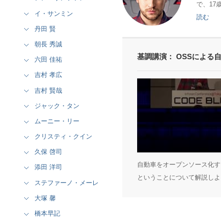
で、17歳
イ・サンミン
読む
丹田 賢
朝長 秀誠
基調講演： OSSによる
六田 佳祐
吉村 孝広
吉村 賢哉
ジャック・タン
ムーニー・リー
クリスティ・クイン
久保 啓司
自動車をオープンソース化す
添田 洋司
ということについて解説しよ
ステファーノ・メーレ
大塚 馨
橋本早記