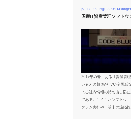
[Vulnerability][IT Asset Manage
国産IT資産管理ソフト
2017年の春、あるIT資産
いるとの報道がTVや全国紙
よる社内情報の持ち出し防止
である。こうしたソフトウェ
グラム実行や、端末の遠隔操