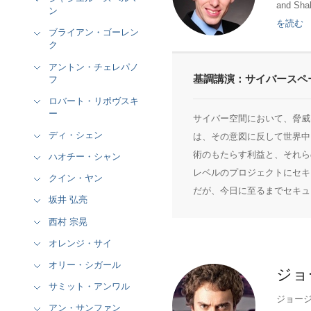
and Sha
ン
を読む
ブライアン・ゴーレン
ク
アントン・チェレパノ
基調講演：サイバースペ
フ
ロバート・リポヴスキ
ー
サイバー空間において、脅威
ディ・シェン
は、その意図に反して世界中
術のもたらす利益と、それら
ハオチー・シャン
レベルのプロジェクトにセキ
クイン・ヤン
だが、今日に至るまでセキュ
坂井 弘亮
西村 宗晃
オレンジ・サイ
オリー・シガール
ジョ
サミット・アンワル
ジョージ
アン・サンファン