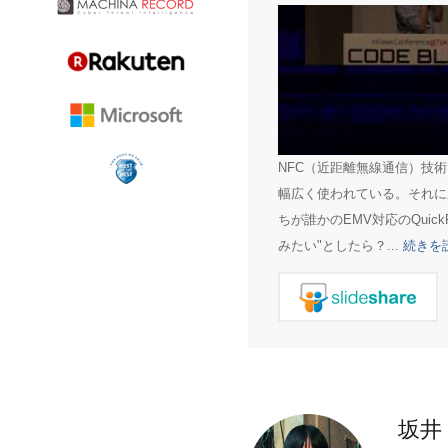
NFC（近距離無線通信）技
幅広く使われている。それに
ちが誰かのEMV対応のQuick
みたい"としたら？...
続きを
坂井