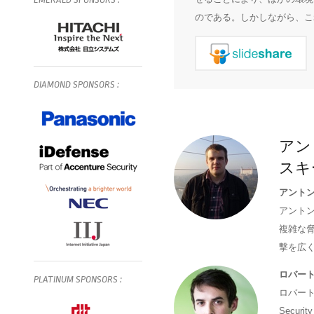
のである。しかしながら、こ
DIAMOND
SPONSORS
:
アン
スキ
アント
アント
複雑な
撃を広く研
ロバー
PLATINUM
SPONSORS
:
ロバート
Secur