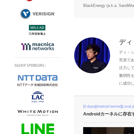
BlackEnergy (a.k.a. SandWo
ディ
ディ・シェ
究員であ
SILVER
SPONSORS
:
注力して
脆弱性
に成功
[0 days][Android kernel][Local 
Androidカーネルに存在