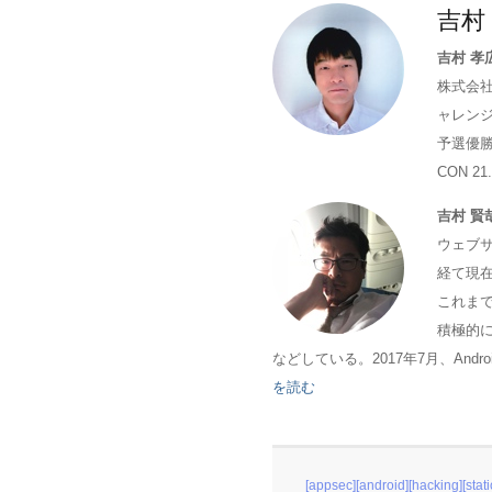
吉村 
吉村 孝
株式会社
ャレンジ
予選優勝
CON 21.
吉村 賢
ウェブ
経て現
これま
積極的に
などしている。2017年7月、Android
を読む
[appsec][android][hacking][stati