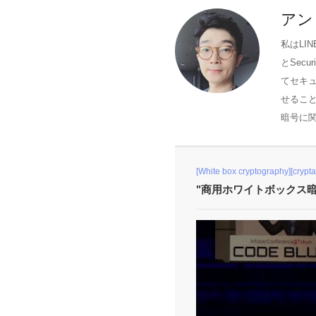
アン
私はLIN
とSec
てセキ
せるこ
暗号に
[White box cryptography][crypta
"商用ホワイトボックス暗