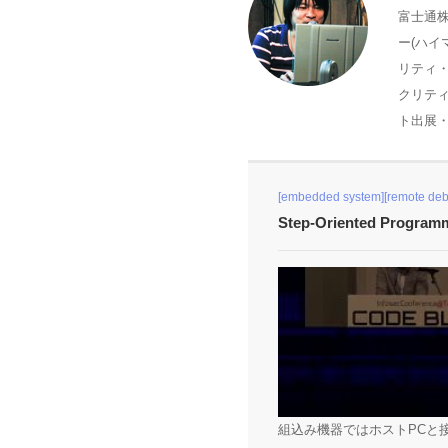
富士通株
ー(ハイ
リティ・
クリテ
ト出展・
[embedded system][remote deb
Step-Oriented Pr
組込み機器ではホストPCと