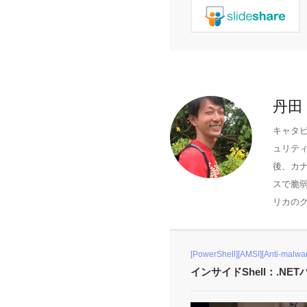
丹田
キャタピ
ュリテ
後、カナ
スで脆
リカのク
[PowerShell][AMSI][Anti-malw
インサイドShell：.NE