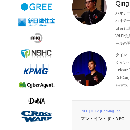
Qing
ハオチ
ハオチー・
Shan
Wi-F
ールの開
クイン
クイン・ヤン
Unico
DefCon
を持つ
[NFC][MITM][Hacking Tool]
マン・イン・ザ・NFC