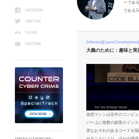
ーである
FACEBOOK
であるZero
TWITTER
FLICKR
[VMware][Exploit Development][
YOUTUBE
大義のために：趣味と実益
仮想マシンは近年のコンピュ
バー上に複数の顧客のインス
害なおそれのあるコードを隔
せることにより、ほかの環境
EMERALD
SPONSORS
: