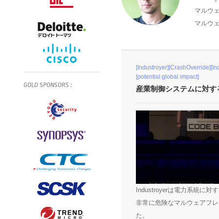
マルウ
マルウェア
[Industroyer][CrashOverride][In
[potential global impact]
GOLD
SPONSORS
:
産業制御システムに対するS
Industroyerは電力
非常に危険なマルウェアフレ
た。