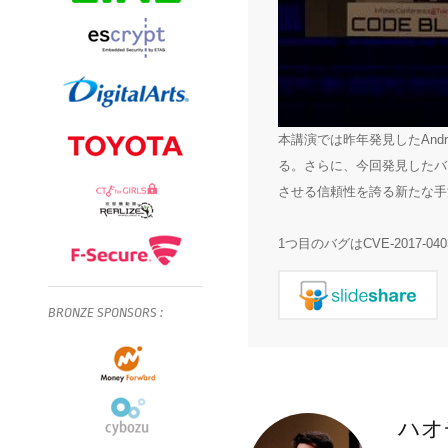
本講演では昨年発見したAndro
る。さらに、今回発見したバ
させる信頼性を誇る新たな手
1つ目のバグはCVE-2017-
BRONZE
SPONSORS
:
ハオ