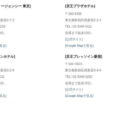
リージェンシー 東京]
[京王プラザホテル]
〒160-8330
宿2-7-2
東京都新宿区西新宿2-2-1
1234
TEL: 03-3344-0111
0分。
会場まで徒歩13分。
[
公式サイト
]
で見る
]
[
Google Mapで見る
]
ンホテル]
[京王プレッソイン新宿]
〒160−0023
宿3-2-9
東京都新宿区西新宿3-4-5
111
TEL: 03-3348-0202
4分。
会場まで徒歩15分。
[
公式サイト
]
で見る
]
[
Google Mapで見る
]