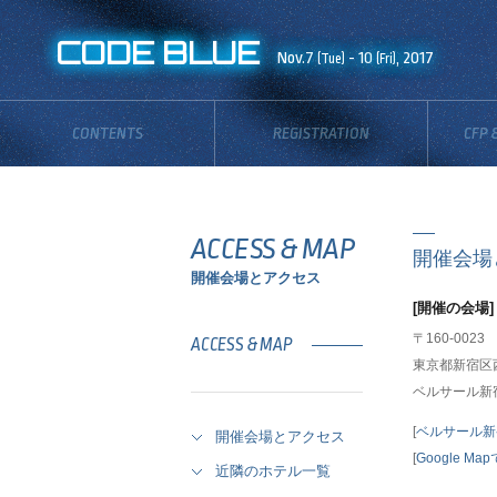
CODE BLUE
Nov.7
- 10
, 2017
(Tue)
(Fri)
CONTENTS
REGISTRATION
CFP 
ACCESS & MAP
開催会場
開催会場とアクセス
[開催の会場]
〒160-0023
ACCESS & MAP
東京都新宿区西
ベルサール新
[
ベルサール新
開催会場とアクセス
[
Google Ma
近隣のホテル一覧