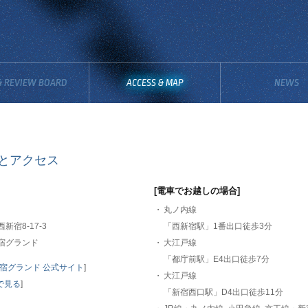
& REVIEW BOARD
ACCESS & MAP
NEWS
とアクセス
[電車でお越しの場合]
・
丸ノ内線
新宿8-17-3
「西新宿駅」1番出口徒歩3分
宿グランド
・
大江戸線
「都庁前駅」E4出口徒歩7分
宿グランド 公式サイト
]
・
大江戸線
pで見る
]
「新宿西口駅」D4出口徒歩11分