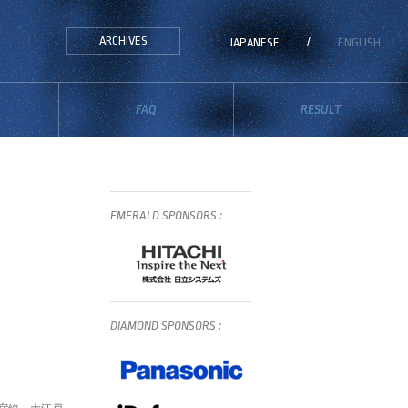
ARCHIVES
JAPANESE
/
ENGLISH
FAQ
RESULT
EMERALD
SPONSORS
:
DIAMOND
SPONSORS
: