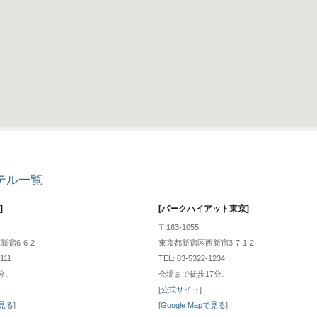
テル一覧
]
[パークハイアット東京]
〒163-1055
宿6-6-2
東京都新宿区西新宿3-7-1-2
111
TEL: 03-5322-1234
分。
会場まで徒歩17分。
[
公式サイト
]
で見る
]
[
Google Mapで見る
]