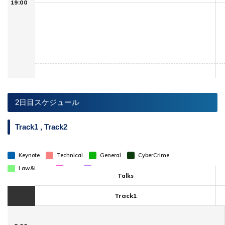
19:00
2日目スケジュール
Track1 , Track2
Keynote
Technical
General
CyberCrime
Law&Policy
U25
Bluebox
Talks
Track1
10月28日 タイムテーブル