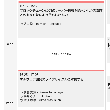
15:15 - 15:55
ブロックチェーンにC&Cサーバー情報を隠ぺいした攻撃者
との直接対峙により得られたもの
by 谷口 剛 - Tsuyoshi Taniguchi
1
16:00
15:55 - 16:25 Rest
16:25 - 17:05
マルウェア開発のライフサイクルに対抗する
1
by 朝長 秀誠 - Shusei Tomonaga
by 喜野 孝太 - Kota Kino
by 増渕 維摩 - Yuma Masubuchi
17:00