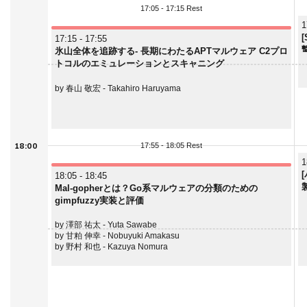
17:05 - 17:15 Rest
1
17:15 - 17:55
氷山全体を追跡する- 長期にわたるAPTマルウェア C2プロ
トコルのエミュレーションとスキャニング
by 春山 敬宏 - Takahiro Haruyama
18:00
17:55 - 18:05 Rest
1
18:05 - 18:45
Mal-gopherとは？Go系マルウェアの分類のための
gimpfuzzy実装と評価
by 澤部 祐太 - Yuta Sawabe
by 甘粕 伸幸 - Nobuyuki Amakasu
by 野村 和也 - Kazuya Nomura