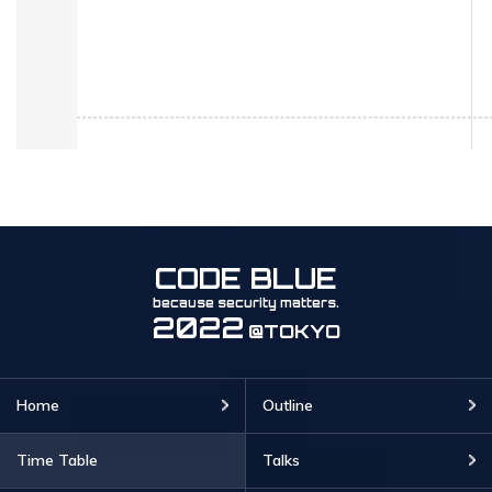
CODE BLUE
because security matters.
2022
@TOKYO
Home
Outline
Time Table
Talks