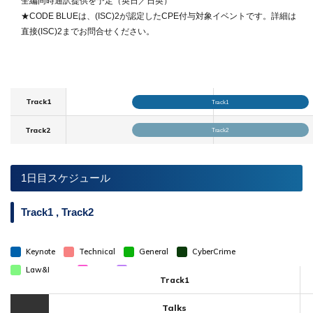
全編同時通訳提供を予定（英日／日英）
★CODE BLUEは、(ISC)2が認定したCPE付与対象イベントです。詳細は
直接(ISC)2までお問合せください。
DAY1
DAY2
10月27日
10月28日
de_nav.php
Track1
Track1
Track2
Track2
de_nav.php
1日目スケジュール
Track1 , Track2
Keynote
Technical
General
CyberCrime
Law&Policy
U25
Bluebox
Track1
Talks
10月27日 タイムテーブル