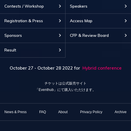
Contests / Workshop
Speakers
Registration & Press
Access Map
Sponsors
CFP & Review Board
Result
October 27 - October 28 2022
for
Hybrid conference
チケットは公式販売サイト
「Eventhub」にて購入いただけます。
News & Press
FAQ
About
Privacy Policy
Archive