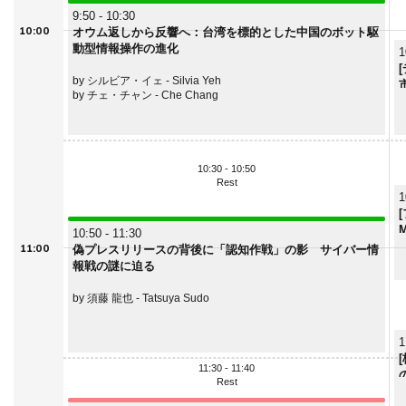
9:50 - 10:30
10:00
オウム返しから反響へ：台湾を標的とした中国のボット駆
動型情報操作の進化
1
by シルビア・イェ - Silvia Yeh
by チェ・チャン - Che Chang
10:30 - 10:50
Rest
1
10:50 - 11:30
11:00
偽プレスリリースの背後に「認知作戦」の影 サイバー情
報戦の謎に迫る
by 須藤 龍也 - Tatsuya Sudo
1
11:30 - 11:40
Rest