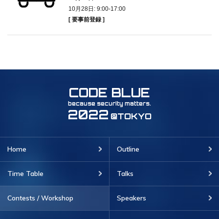
10月28日: 9:00-17:00
[ 要事前登録 ]
CODE BLUE
because security matters.
2022
@TOKYO
Home
Outline
Time Table
Talks
Contests / Workshop
Speakers