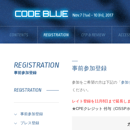
CODE BLUE
Nov.7
- 10
, 2017
(Tue)
(Fri)
CONTENTS
REGISTRATION
CFP & REVIEW
ACCES
BOARD
REGISTRATION
事前参加登録
事前参加登録
参加をご希望の方は下記の「
参加
ください。
REGISTRATION
レイト登録を11月8日まで延長し
★CPEクレジット 付与（CIS
事前参加登録
プレス登録