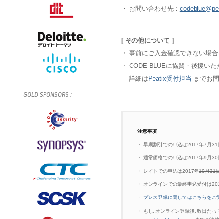
・
お問い合わせ先：
codeblue@pe
[ その他について ]
・
事前にご入金確認できない場合
・
CODE BLUEに協賛・後援
詳細は
Peatix受付担当
までお問
GOLD
SPONSORS
:
注意事項
・
早期割引での申込は2017年7月3
・
通常価格での申込は2017年9月3
・
レイトでの申込は2017年
10月31
・
オンラインでの最終申込受付は20
・
プレス登録に関してはこちらをご
・
もし､オンライン登録後､数日たっても