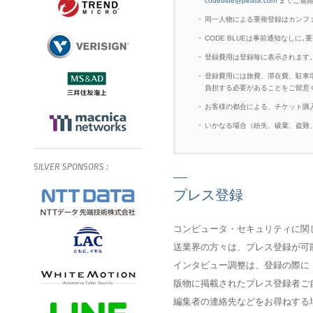
codeblue@peatix.com
までご連絡
・
同一人物による重複登録はカンフ
・
CODE BLUEは事前通知なし
・
登録費用は登録毎に表示されます
・
登録費用には旅費、滞在費、駐車
負担する必要があることをご留意
・
お客様の都合による、チケット購
・
いかなる場合（紛失、破棄、盗難
SILVER
SPONSORS
:
プレス登録
コンピュータ・セキュリティに関
送業界の方々は、プレス登録が可
インタビュー調整は、登録の際に
版物に掲載されたプレス登録者ご
編集者の連絡先などをお尋ねする