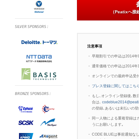
（Peatix
SILVER
SPONSORS
:
注意事項
・
早期割引での申込は2014年
・
通常価格での申込は2014年
・
オンラインでの最終申込受付は
・
プレス登録に関してはこちら
BRONZE
SPONSORS
:
・
もし､オンライン登録後､数日た
合は､
codeblue2014@peati
の登録､あるいは未払いの登
・
同一人物による重複登録は
うにお願いします｡
・
CODE BLUEは事前通