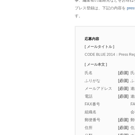
事、編集者の連絡先などをお尋ね
プレス登録は、下記の内容を
pres
す。
応募内容
[ メールタイトル ]
CODE BLUE 2014：Press Regi
[ メール本文 ]
氏名
[必須]
氏
ふりがな
[必須]
ふ
メールアドレス
[必須]
連
電話
[必須]
連
FAX番号
F
組織名
会
郵便番号
[必須]
郵
住所
[必須]
住