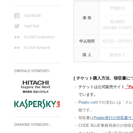
早期割引
FACEBOOK
価 格
30,000円
TWITTER
(税込価格 32,400円)
FLICKR Conference
申込期間
8月1日～9月30日
FLICKR Network
購 入
販売終了
EMERALD
SPONSORS
:
[ チケット購入方法、領収書につ
・
チケットは公式販売サイト
「Pe
ています。
・
Peatix.com
での支払いは「クレ
能です。
・
領収書は
Peatix発行の領収書
DIAMOND
SPONSORS
:
・
CODE BLUE事務局発行の領収