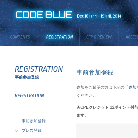
CODE BLUE
Dec.18
- 19
, 2014
(Thr)
(Fri)
CONTENTS
REGISTRATION
CFP & REVIEW
ACCES
BOARD
REGISTRATION
事前参加登録
事前参加登録
参加をご希望の方は下記の「
参加
ください。
REGISTRATION
★CPEクレジット 12ポイント付
ます。
事前参加登録
プレス登録