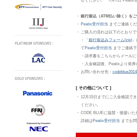
せください。「○月○日 Peat
・
銀行振込（ATM払い除く）を
・
Peatix受付担当
までご連絡くだ
・
ご購入の流れは以下のとおりで
・
「
銀行振込みフォーム(zip)
」
PLATINUM
SPONSORS
:
て
Peatix受付担当
までご連絡下
・
請求書をこちらからメールに
・
入金確認後、Peatixより発
・
お問い合わせ先：
codeblue201
GOLD
SPONSORS
:
[ その他について ]
・
12月15日までにご入金確認
ください。
・
CODE BLUEに協賛・後援
詳細は
Peatix受付担当
までお問