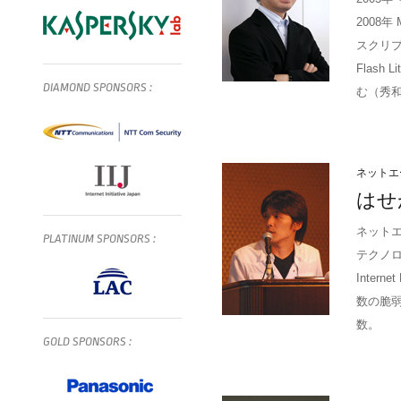
2008年 M
スクリプト
Flash 
DIAMOND
SPONSORS
:
む（秀
ネットエ
はせ
ネット
PLATINUM
SPONSORS
:
テクノロ
Intern
数の脆弱性
数。
GOLD
SPONSORS
: