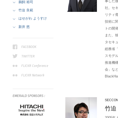
事した後、
鵜飼 裕司
社。セ
竹迫 良範
リティ脅
はせがわ ようすけ
技術に
新井 悠
トの開発
また、独
タセキ
FACEBOOK
総務省
スモデ
TWITTER
推進機
FLICKR Conference
会」な
FLICKR Network
BlackHa
EMERALD
SPONSORS
:
SECC
竹迫
2005