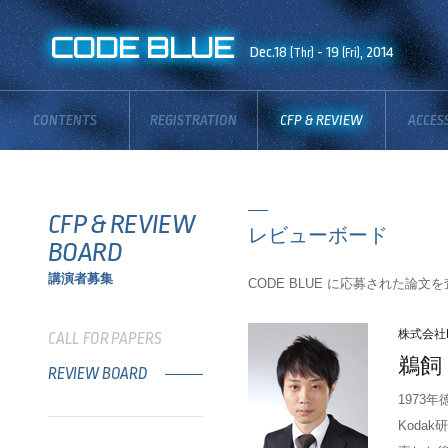
CODE BLUE
Dec.18
- 19
, 2014
(Thr)
(Fri)
CONTENTS
REGISTRATION
CFP & REVIEW
ACCES
BOARD
CFP & REVIEW
レビューボード
BOARD
講演者募集
CODE BLUE に応募された論
株式会社
CALL FOR PAPERS
鵜飼
REVIEW BOARD
1973
Koda