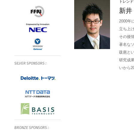
トレンド
新井
2000
立ち上
その後情報
著名な
跋扈と
研究成
SILVER
SPONSORS
:
いから2
BRONZE
SPONSORS
: