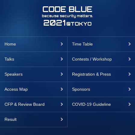
CODE BLUE
because security matters.
2021
@TOKYO
Home
Time Table
Talks
Contests / Workshop
Speakers
Registration & Press
Access Map
Sponsors
CFP & Review Board
COVID-19 Guideline
Result