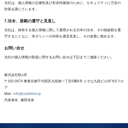
当社は、個人情報の正確性及び安全性確保のために、セキュリティに万全の
対策を講じています。
7.法令、規範の遵守と見直し
当社は、保有する個人情報に関して適用される日本の法令、その他規範を遵
守するとともに、本ポリシーの内容を適宜見直し、その改善に努めます。
お問い合せ
当社の個人情報の取扱に関するお問い合せは下記までご連絡ください。
株式会社BLUE
〒102-0074 東東京都千代田区九段南一丁目5番6号 りそな九段ビル5F KSフロ
ア
Mail :
info@codeblue.jp
代表者名 : 篠田佳奈