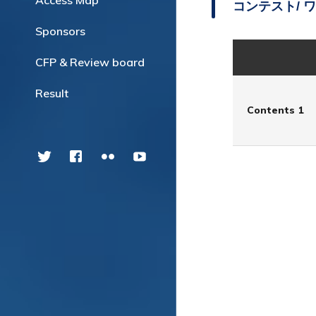
Access Map
コンテスト/ 
Sponsors
CFP & Review board
Result
Contents 1