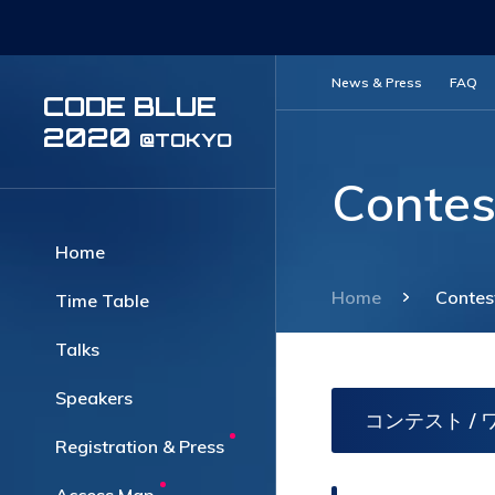
News & Press
FAQ
CODE BLUE
2020
@TOKYO
Contes
Home
Home
Contes
Time Table
Talks
Speakers
コンテスト /
Registration & Press