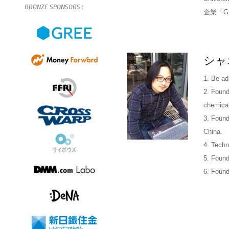
BRONZE
SPONSORS
:
企業「G
シャ
1. Be ad
2. Found
chemical
3. Found
China.
4. Techn
5. Foun
6. Foun