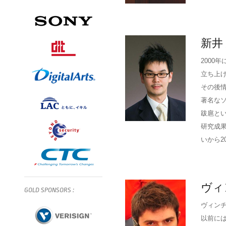
新井
2000
立ち上
その後情報
著名な
跋扈と
研究成
いから2
ヴィ
GOLD
SPONSORS
:
ヴィンチェ
以前には