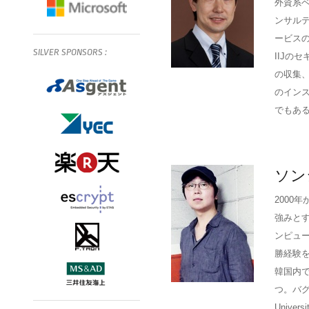
外資系
ンサルテ
ービス
SILVER
SPONSORS
:
IIJの
の収集、
のインスト
でもあ
ソン
2000
強みとする
ンピュー
勝経験を
韓国内
つ。バグ
Unive