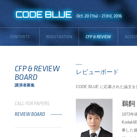
CODE BLUE
Oct.20
- 21
, 2016
(Thu)
(Fri)
CONTENTS
REGISTRATION
CFP & REVIEW
ACCES
BOARD
CFP & REVIEW
レビューボード
BOARD
講演者募集
CODE BLUE に応募された論
鵜飼
CALL FOR PAPERS
REVIEW BOARD
1973
Koda
事した後、