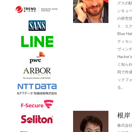
グスの駐
ンキュベ
の研究領
ト、エク
Blue 
ティカ
ヴィンチ
Hacke
く知られて
同で作
ックフォ
る。
根岸
株式会社