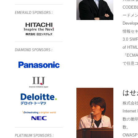
CODE
EMERALD
SPONSORS
:
ードメンバ
Develo
情報セキュ
3.0 SWF
of HT
DIAMOND
SPONSORS
:
『ECMA
で任意
はせ
株式会
Intern
数の脆弱性
数。
OWASP K
PLATINUM
SPONSORS
: