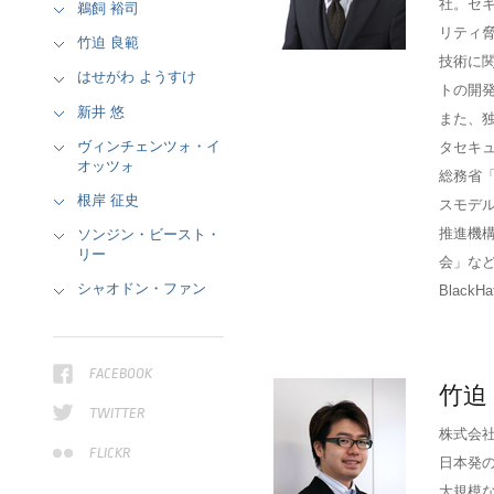
社。セ
鵜飼 裕司
リティ脅
竹迫 良範
技術に
はせがわ ようすけ
トの開発
新井 悠
また、独
ヴィンチェンツォ・イ
タセキ
オッツォ
総務省
根岸 征史
スモデ
推進機
ソンジン・ビースト・
リー
会」な
シャオドン・ファン
BlackHa
FACEBOOK
竹迫
TWITTER
株式会
FLICKR
日本発の
大規模